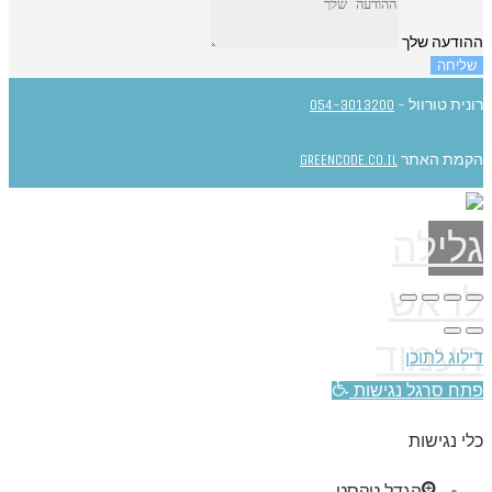
ההודעה שלך
שליחה
רונית טורוול -
054-3013200
הקמת האתר
GREENCODE.CO.IL
גלילה
לראש
העמוד
דילוג לתוכן
פתח סרגל נגישות
כלי נגישות
הגדל טקסט