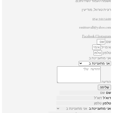
אשמח לעמוד לשירותכם.
רונית טורוול, מודיעין
054-3013200
ronitturvall@yahoo.com
Facebook-f
Instagram
שם
אימייל
טלפון
אני מתעניינת ב
הודעה
שליחה
שם
דוא"ל
טלפון
אני מתעניינת ב