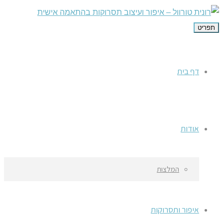
תפריט
דף בית
אודות
המלצות
איפור ותסרוקות