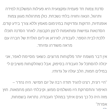
סדנת צמות חד פעמית ומקצועית היא פעילות המשלבת למידה
ותרגול, הנאה וחוויה בלתי נשכחת. כולן מתרגלות מגוון צמות
אופנתיות, הדוקות ומדויקות במינימום מאמץ וללא צורך בידע קודם.
הסדנאות גמישות ומותאמות לרצון הקבוצה. לאחר הסדנה תוכלו
ללכת לבית הספר, לעבודה, לאירוע או ליום הולדת של חברה עם
מראה משודרג ומיוחד.
אין דבר משמח יותר מלקוחות מרוצים. כשאני מסיימת לאפר, אני
יכולה להסתכל על העבודה בסיפוק, אבל כשהלקוחות משיבים לי
במילים חמות, הלב עולה על גדותיו.
"היי רונית, רצינו להגיד תודה רבה על יום חמישי. היה נהדר –
האיפור והתסרוקת היו מושלמים ממש, וקיבלתי המון מחמאות. חוץ
מזה היה כל כך נעים איתך במהלך העבודה. נתראה בשמחות,
אפרת"