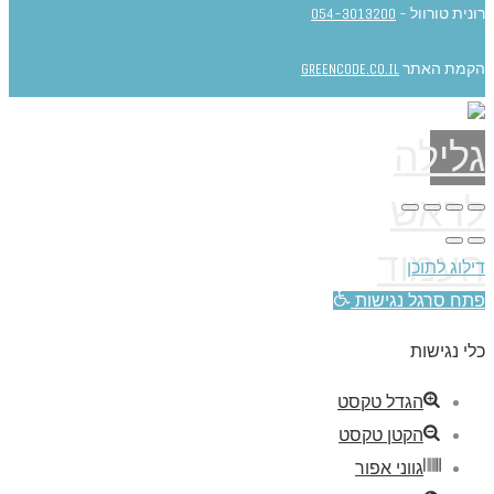
רונית טורוול -
054-3013200
הקמת האתר
GREENCODE.CO.IL
גלילה
לראש
העמוד
דילוג לתוכן
פתח סרגל נגישות
כלי נגישות
הגדל טקסט
הקטן טקסט
גווני אפור