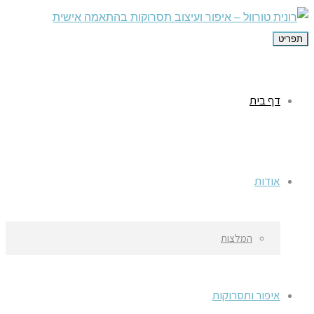
תפריט
דף בית
אודות
המלצות
איפור ותסרוקות