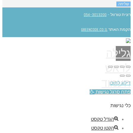
שליחה
רונית טורוול -
054-3013200
הקמת האתר
GREENCODE.CO.IL
גלילה
לראש
העמוד
דילוג לתוכן
פתח סרגל נגישות
כלי נגישות
הגדל טקסט
הקטן טקסט