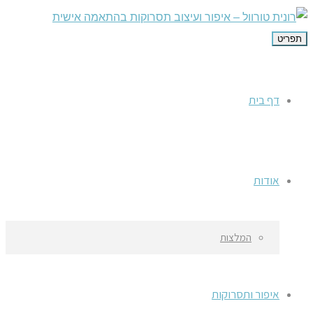
תפריט
דף בית
אודות
המלצות
איפור ותסרוקות