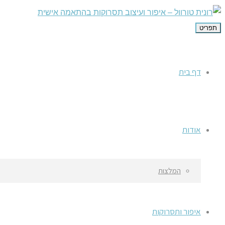
תפריט
דף בית
אודות
המלצות
איפור ותסרוקות