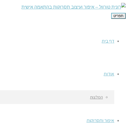
תפריט
דף בית
אודות
המלצות
איפור ותסרוקות