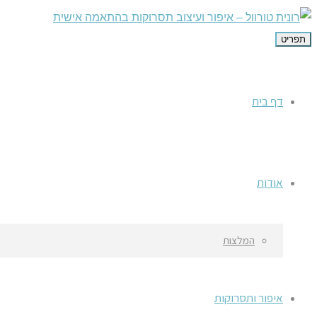
תפריט
דף בית
אודות
המלצות
איפור ותסרוקות