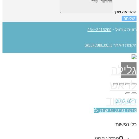
ההודעה שלך
שליחה
רונית טורוול -
054-3013200
הקמת האתר
GREENCODE.CO.IL
גלילה
לראש
העמוד
דילוג לתוכן
פתח סרגל נגישות
כלי נגישות
הגדל טקסט