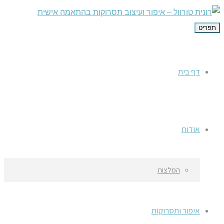
תפריט
דף בית
אודות
המלצות
איפור ותסרוקות