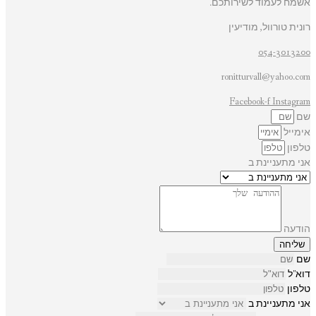
אשמח לעמוד לשירותכם.
רונית טורוול, מודיעין
054-3013200
ronitturvall@yahoo.com
Facebook-f
Instagram
שם
אימייל
טלפון
אני מתעניינת ב
הודעה
שליחה
שם
דוא"ל
טלפון
אני מתעניינת ב