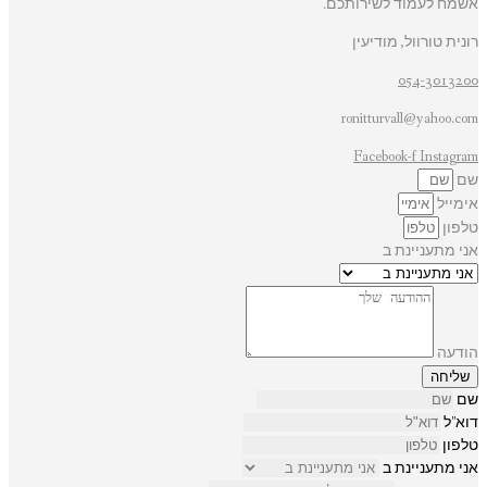
אשמח לעמוד לשירותכם.
רונית טורוול, מודיעין
054-3013200
ronitturvall@yahoo.com
Facebook-f
Instagram
שם
אימייל
טלפון
אני מתעניינת ב
הודעה
שליחה
שם
דוא"ל
טלפון
אני מתעניינת ב