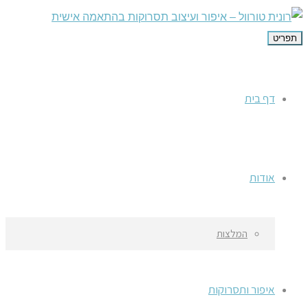
תפריט
דף בית
אודות
המלצות
איפור ותסרוקות