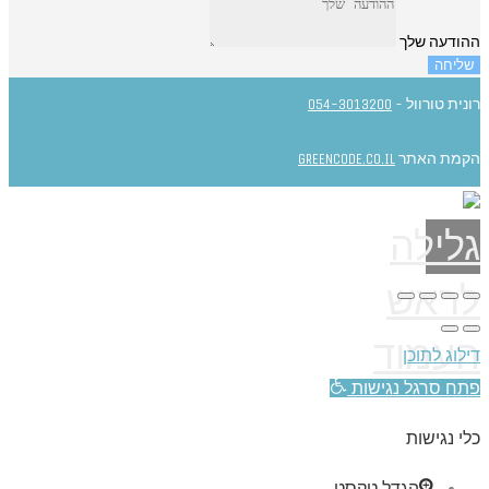
ההודעה שלך
שליחה
רונית טורוול -
054-3013200
הקמת האתר
GREENCODE.CO.IL
גלילה
לראש
העמוד
דילוג לתוכן
פתח סרגל נגישות
כלי נגישות
הגדל טקסט