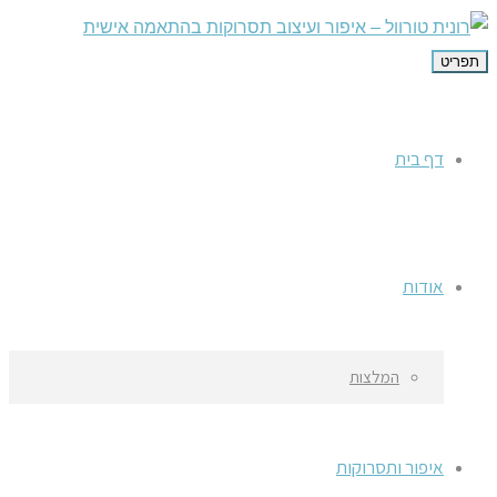
תפריט
דף בית
אודות
המלצות
איפור ותסרוקות