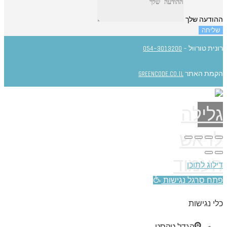
ההודעה שלך
שליחה
רונית טורוול -
054-3013200
הקמת האתר
GREENCODE.CO.IL
גלילה
לראש
העמוד
דילוג לתוכן
פתח סרגל נגישות
כלי נגישות
הגדל טקסט