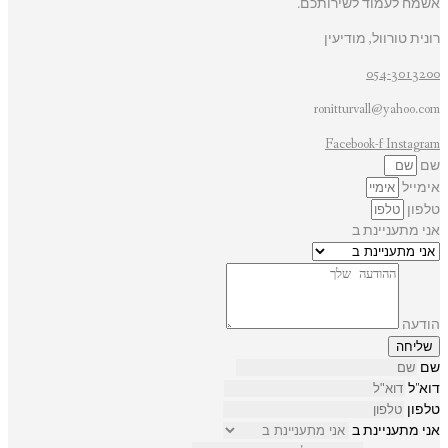
אשמח לעמוד לשירותכם.
רונית טורוול, מודיעין
054-3013200
ronitturvall@yahoo.com
Facebook-f
Instagram
שם
אימייל
טלפון
אני מתעניינת ב
הודעה
שליחה
שם
דוא"ל
טלפון
אני מתעניינת ב