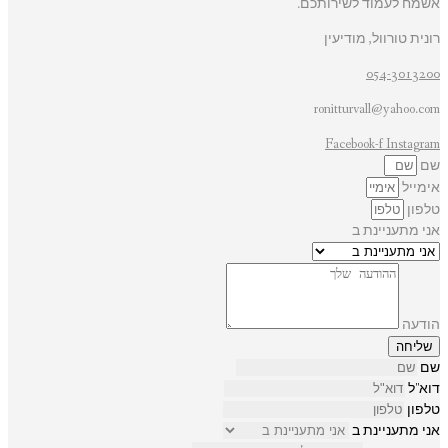
אשמח לעמוד לשירותכם.
רונית טורוול, מודיעין
054-3013200
ronitturvall@yahoo.com
Facebook-f
Instagram
שם
אימייל
טלפון
אני מתעניינת ב
הודעה
שליחה
שם
דוא"ל
טלפון
אני מתעניינת ב