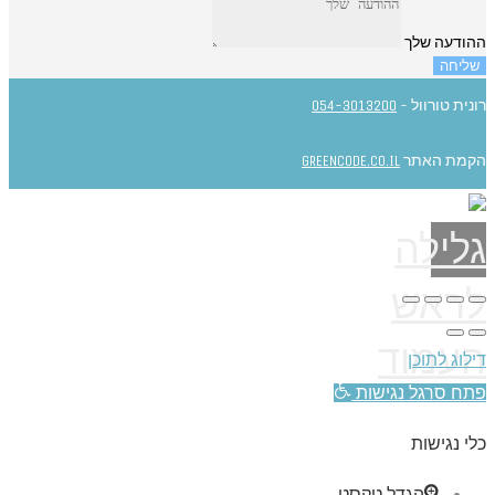
ההודעה שלך
שליחה
רונית טורוול -
054-3013200
הקמת האתר
GREENCODE.CO.IL
גלילה
לראש
העמוד
דילוג לתוכן
פתח סרגל נגישות
כלי נגישות
הגדל טקסט