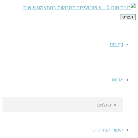
תפריט
דף בית
אודות
המלצות
איפור ותסרוקות