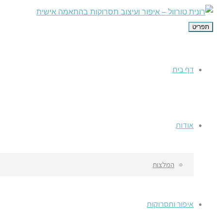
תפריט
דף בית
אודות
המלצות
איפור ותסרוקות