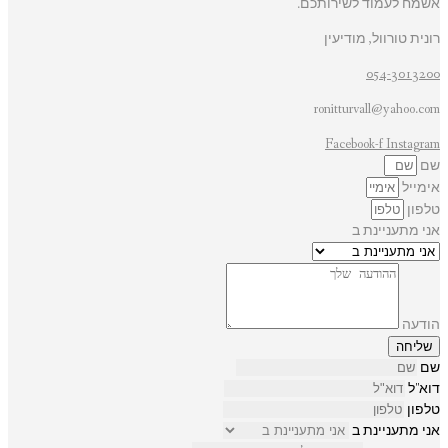
אשמח לעמוד לשירותכם.
רונית טורוול, מודיעין
054-3013200
ronitturvall@yahoo.com
Facebook-f
Instagram
שם
אימייל
טלפון
אני מתעניינת ב
הודעה
שליחה
שם
דוא"ל
טלפון
אני מתעניינת ב