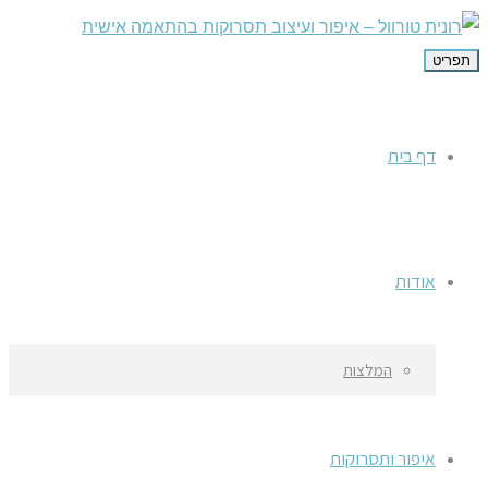
תפריט
דף בית
אודות
המלצות
איפור ותסרוקות