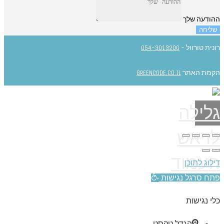
ההודעה שלך
שליחה
רונית טורוול -
054-3013200
הקמת האתר
GREENCODE.CO.IL
גלילה
לראש
העמוד
דילוג לתוכן
פתח סרגל נגישות
כלי נגישות
הגדל טקסט