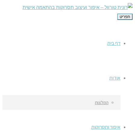
תפריט
דף בית
אודות
המלצות
איפור ותסרוקות