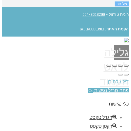
שליחה
רונית טורוול -
054-3013200
הקמת האתר
GREENCODE.CO.IL
גלילה
לראש
העמוד
דילוג לתוכן
פתח סרגל נגישות
כלי נגישות
הגדל טקסט
הקטן טקסט