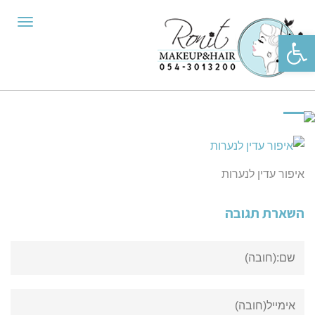
תפריט
פתח סרגל נגישות
איפור עדין לנערות
השארת תגובה