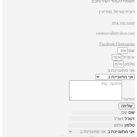
אשמח לעמוד לשירותכם.
רונית טורוול, מודיעין
054-3013200
ronitturvall@yahoo.com
Facebook-f
Instagram
שם
אימייל
טלפון
אני מתעניינת ב
הודעה
שליחה
שם
דוא"ל
טלפון
אני מתעניינת ב