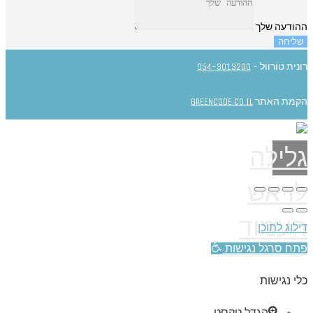
ההודעה שלך
שליחה
רונית טורוול -
054-3013200
הקמת האתר
GREENCODE.CO.IL
גלילה
לראש
העמוד
דילוג לתוכן
פתח סרגל נגישות
כלי נגישות
הגדל טקסט