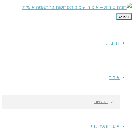
תפריט
דף בית
אודות
המלצות
איפור ותסרוקות