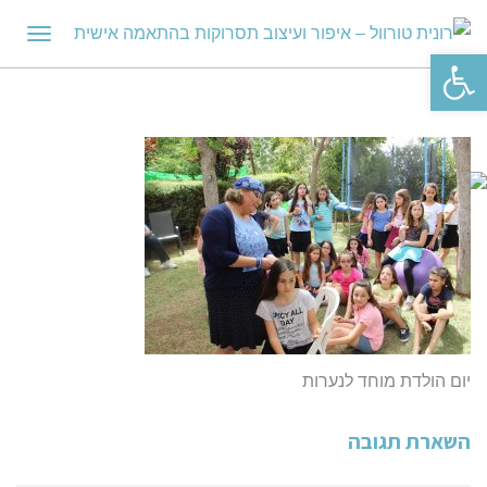
תפריט
פתח סרגל נגישות
יום הולדת מוחד לנערות
השארת תגובה