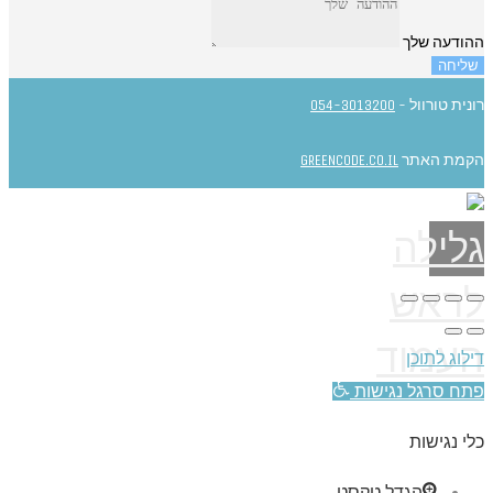
ההודעה שלך
שליחה
רונית טורוול -
054-3013200
הקמת האתר
GREENCODE.CO.IL
גלילה
לראש
העמוד
דילוג לתוכן
פתח סרגל נגישות
כלי נגישות
הגדל טקסט