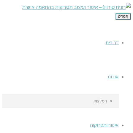
תפריט
דף בית
אודות
המלצות
איפור ותסרוקות