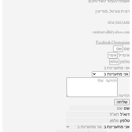
אשמח לעמוד לשירותכם.
רונית טורוול, מודיעין
054-3013200
ronitturvall@yahoo.com
Facebook-f
Instagram
שם
אימייל
טלפון
אני מתעניינת ב
הודעה
שליחה
שם
דוא"ל
טלפון
אני מתעניינת ב