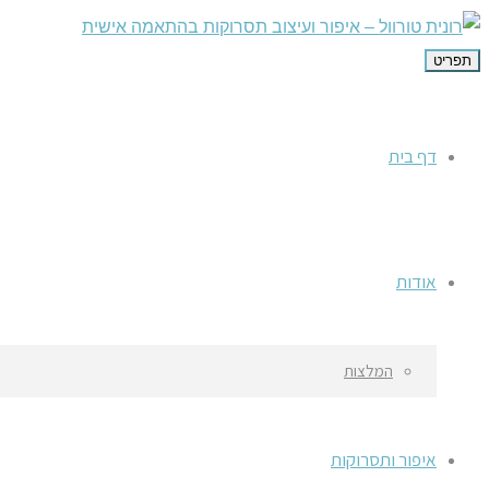
תפריט
דף בית
אודות
המלצות
איפור ותסרוקות