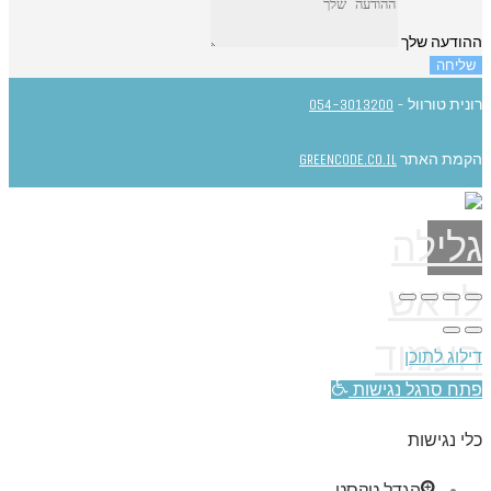
ההודעה שלך
שליחה
רונית טורוול -
054-3013200
הקמת האתר
GREENCODE.CO.IL
גלילה
לראש
העמוד
דילוג לתוכן
פתח סרגל נגישות
כלי נגישות
הגדל טקסט