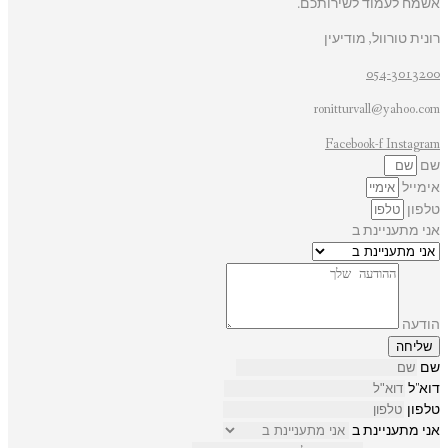
אשמח לעמוד לשירותכם.
רונית טורוול, מודיעין
054-3013200
ronitturvall@yahoo.com
Facebook-f
Instagram
שם
אימייל
טלפון
אני מתעניינת ב
הודעה
שליחה
שם
דוא"ל
טלפון
אני מתעניינת ב