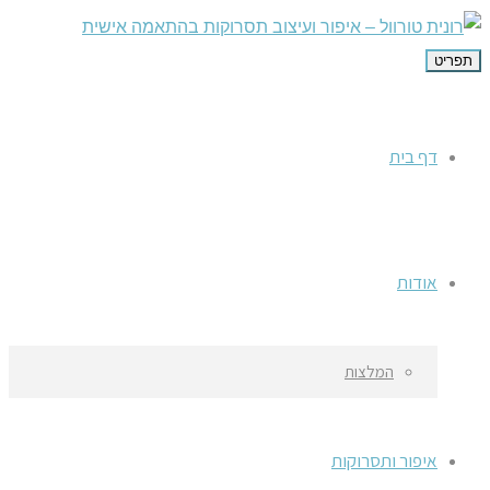
תפריט
דף בית
אודות
המלצות
איפור ותסרוקות