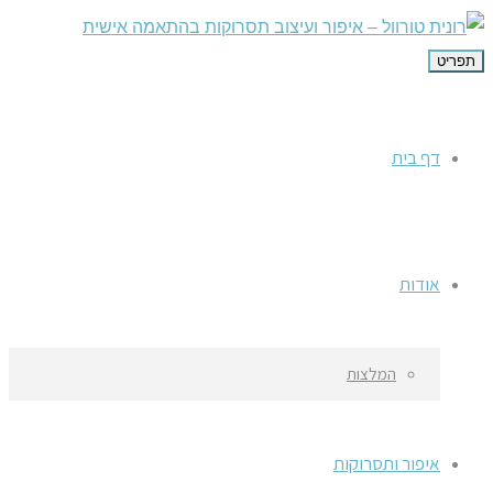
תפריט
דף בית
אודות
המלצות
איפור ותסרוקות