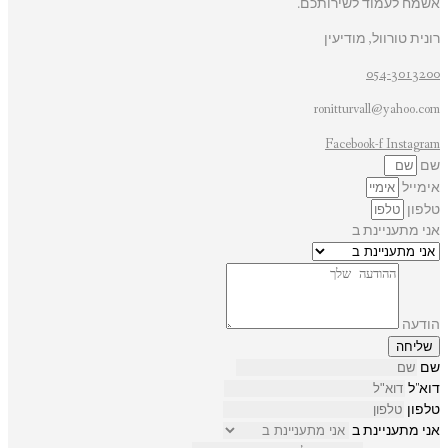
אשמח לעמוד לשירותכם.
רונית טורוול, מודיעין
054-3013200
ronitturvall@yahoo.com
Facebook-f
Instagram
שם
אימייל
טלפון
אני מתעניינת ב
הודעה
שליחה
שם
דוא"ל
טלפון
אני מתעניינת ב