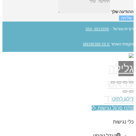
ההודעה שלך
שליחה
רונית טורוול -
054-3013200
הקמת האתר
GREENCODE.CO.IL
גלילה
לראש
העמוד
דילוג לתוכן
פתח סרגל נגישות
כלי נגישות
הגדל טקסט