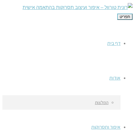
תפריט
דף בית
אודות
המלצות
איפור ותסרוקות