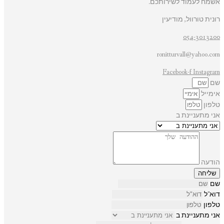
אשמח לעמוד לשירותכם.
רונית טורוול, מודיעין
054-3013200
ronitturvall@yahoo.com
Facebook-f
Instagram
שם
אימייל
טלפון
אני מתעניינת ב
הודעה
שליחה
שם
דוא"ל
טלפון
אני מתעניינת ב