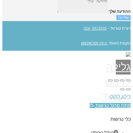
ההודעה שלך
שליחה
רונית טורוול -
054-3013200
הקמת האתר
GREENCODE.CO.IL
גלילה
לראש
העמוד
דילוג לתוכן
פתח סרגל נגישות
כלי נגישות
הגדל טקסט