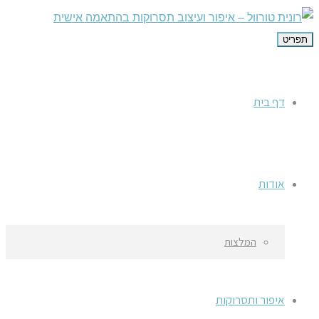
תפריט
דף בית
אודות
המלצות
איפור ותסרוקות