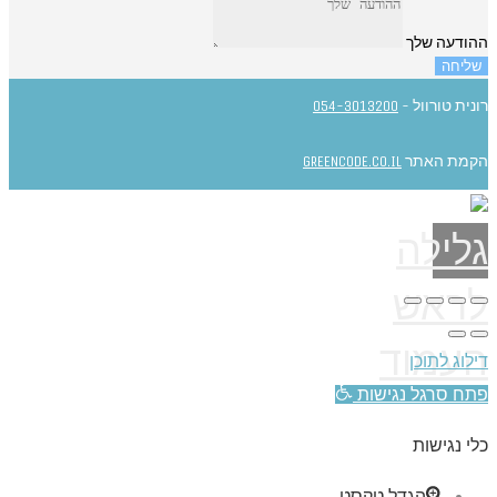
ההודעה שלך
שליחה
רונית טורוול -
054-3013200
הקמת האתר
GREENCODE.CO.IL
גלילה
לראש
העמוד
דילוג לתוכן
פתח סרגל נגישות
כלי נגישות
הגדל טקסט