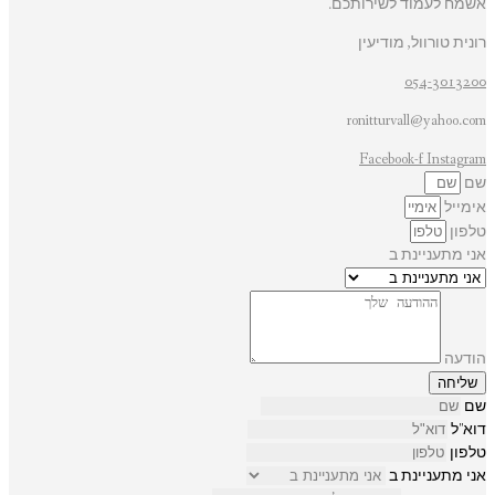
אשמח לעמוד לשירותכם.
רונית טורוול, מודיעין
054-3013200
ronitturvall@yahoo.com
Facebook-f
Instagram
שם
אימייל
טלפון
אני מתעניינת ב
הודעה
שליחה
שם
דוא"ל
טלפון
אני מתעניינת ב