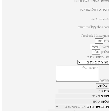
אשמח לעמוד לשירותכם.
רונית טורוול, מודיעין
054-3013200
ronitturvall@yahoo.com
Facebook-f
Instagram
שם
אימייל
טלפון
אני מתעניינת ב
הודעה
שליחה
שם
דוא"ל
טלפון
אני מתעניינת ב