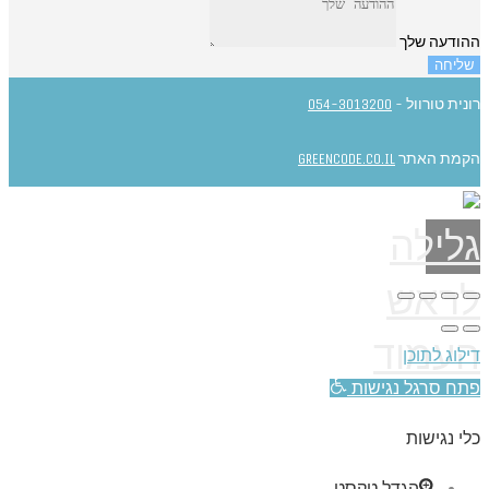
ההודעה שלך
שליחה
רונית טורוול -
054-3013200
הקמת האתר
GREENCODE.CO.IL
גלילה
לראש
העמוד
דילוג לתוכן
פתח סרגל נגישות
כלי נגישות
הגדל טקסט