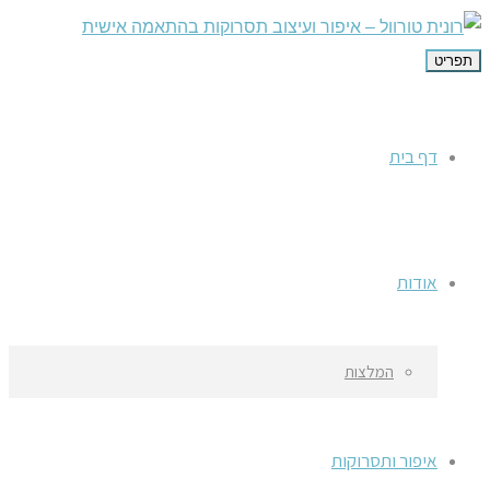
תפריט
דף בית
אודות
המלצות
איפור ותסרוקות