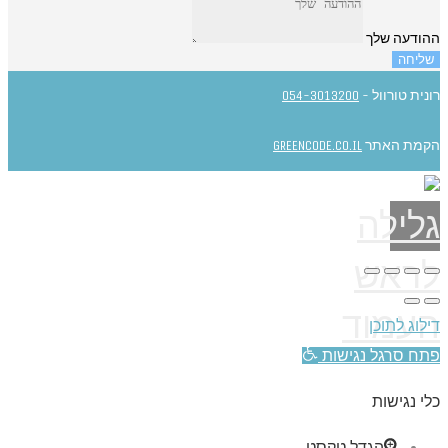
ההודעה שלך
שליחה
רונית טורוול -
054-3013200
הקמת האתר
GREENCODE.CO.IL
גלילה
לראש
העמוד
דילוג לתוכן
פתח סרגל נגישות
כלי נגישות
הגדל טקסט