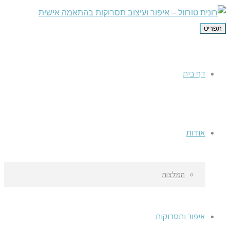
תפריט
דף בית
אודות
המלצות
איפור ותסרוקות