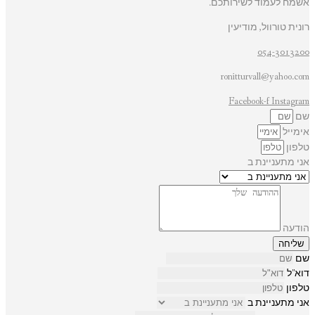
אשמח לעמוד לשירותכם.
רונית טורוול, מודיעין
054-3013200
ronitturvall@yahoo.com
Facebook-f
Instagram
שם
אימייל
טלפון
אני מתעניינת ב
הודעה
שליחה
שם
דוא"ל
טלפון
אני מתעניינת ב