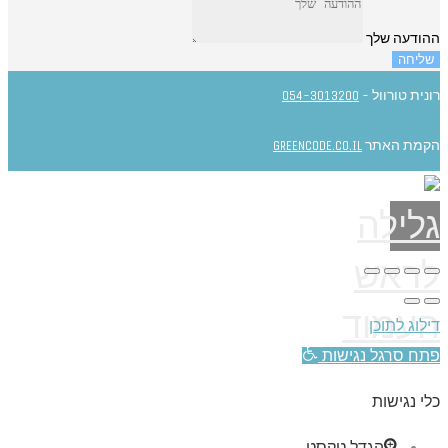
ההודעה שלך
שליחה
רונית טורוול -
054-3013200
הקמת האתר
GREENCODE.CO.IL
גלילה
לראש
העמוד
דילוג לתוכן
פתח סרגל נגישות
כלי נגישות
הגדל טקסט