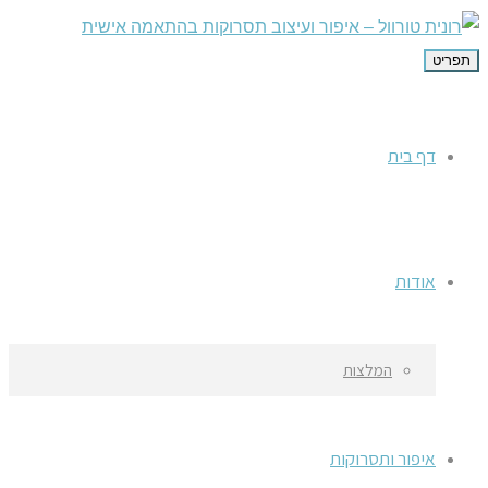
תפריט
דף בית
אודות
המלצות
איפור ותסרוקות