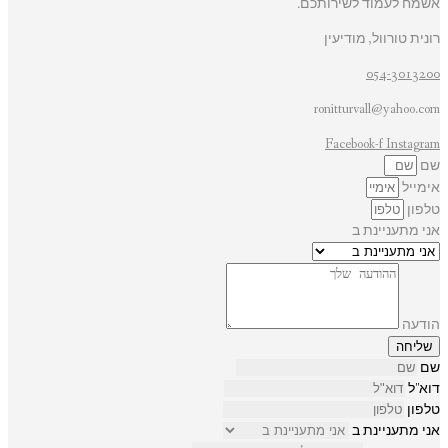
אשמח לעמוד לשירותכם.
רונית טורוול, מודיעין
054-3013200
ronitturvall@yahoo.com
Facebook-f
Instagram
שם
אימייל
טלפון
אני מתעניינת ב
הודעה
שליחה
שם
דוא"ל
טלפון
אני מתעניינת ב