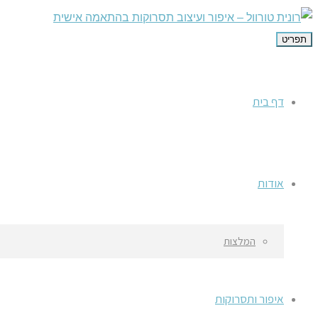
תפריט
דף בית
אודות
המלצות
איפור ותסרוקות