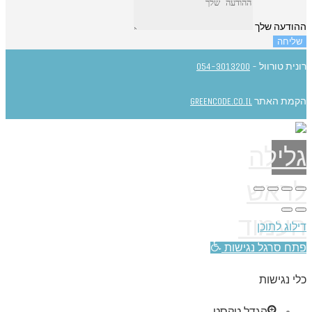
ההודעה שלך
שליחה
רונית טורוול -
054-3013200
הקמת האתר
GREENCODE.CO.IL
גלילה
לראש
העמוד
דילוג לתוכן
פתח סרגל נגישות
כלי נגישות
הגדל טקסט