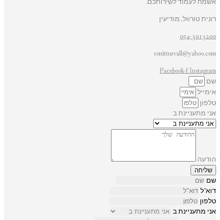
אשמח לעמוד לשירותכם.
רונית טורוול, מודיעין
054-3013200
ronitturvall@yahoo.com
Facebook-f
Instagram
שם
אימייל
טלפון
אני מתעניינת ב
הודעה
שליחה
שם
דוא"ל
טלפון
אני מתעניינת ב