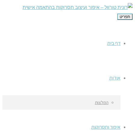
תפריט
דף בית
אודות
המלצות
איפור ותסרוקות