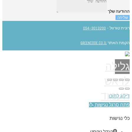
ההודעה שלך
שליחה
רונית טורוול -
054-3013200
הקמת האתר
GREENCODE.CO.IL
גלילה
לראש
העמוד
דילוג לתוכן
פתח סרגל נגישות
כלי נגישות
הגדל טקסט