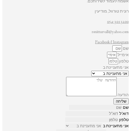
אשמח לעמוד לשירותכם.
רונית טורוול, מודיעין
054-3013200
ronitturvall@yahoo.com
Facebook-f
Instagram
שם
אימייל
טלפון
אני מתעניינת ב
הודעה
שליחה
שם
דוא"ל
טלפון
אני מתעניינת ב