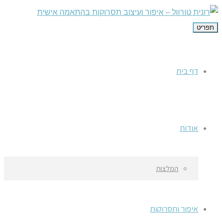
תפריט
דף בית
אודות
המלצות
איפור ותסרוקות