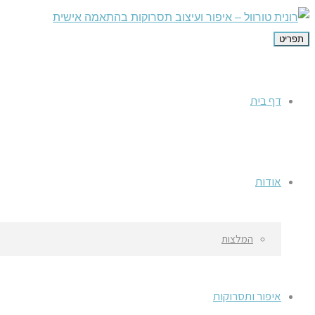
תפריט
דף בית
אודות
המלצות
איפור ותסרוקות