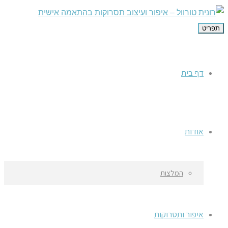
תפריט
דף בית
אודות
המלצות
איפור ותסרוקות