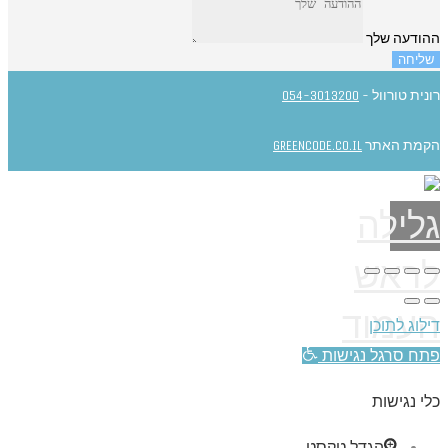
ההודעה שלך
שליחה
רונית טורוול -
054-3013200
הקמת האתר
GREENCODE.CO.IL
גלילה
לראש
העמוד
דילוג לתוכן
פתח סרגל נגישות
כלי נגישות
הגדל טקסט