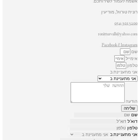
אשמח לעמוד לשירותכם.
רונית טורוול, מודיעין
054-3013200
ronitturvall@yahoo.com
Facebook-f
Instagram
שם
אימייל
טלפון
אני מתעניינת ב
הודעה
שליחה
שם
דוא"ל
טלפון
אני מתעניינת ב