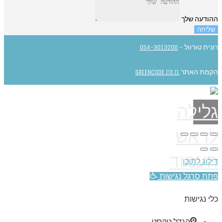
ההודעה שלך
שליחה
רונית טורוול -
054-3013200
הקמת האתר
GREENCODE.CO.IL
גלילה
לראש
העמוד
דילוג לתוכן
פתח סרגל נגישות
כלי נגישות
הגדל טקסט