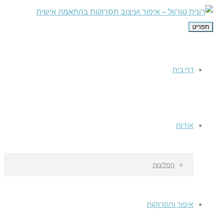
תפריט
דף בית
אודות
המלצות
איפור ותסרוקות