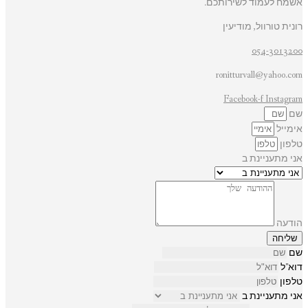
אשמח לעמוד לשירותכם.
רונית טורוול, מודיעין
054-3013200
ronitturvall@yahoo.com
Facebook-f
Instagram
שם
אימייל
טלפון
אני מתעניינת ב
הודעה
שליחה
שם
דוא"ל
טלפון
אני מתעניינת ב