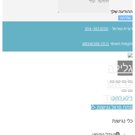
ההודעה שלך
שליחה
רונית טורוול -
054-3013200
הקמת האתר
GREENCODE.CO.IL
גלילה
לראש
העמוד
דילוג לתוכן
פתח סרגל נגישות
כלי נגישות
הגדל טקסט