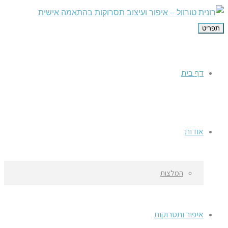
תפריט
דף בית
אודות
המלצות
איפור ותסרוקות