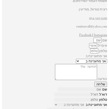
אשמח לעמוד לשירותכם.
רונית טורוול, מודיעין
054-3013200
ronitturvall@yahoo.com
Facebook-f
Instagram
שם
אימייל
טלפון
אני מתעניינת ב
הודעה
שליחה
שם
דוא"ל
טלפון
אני מתעניינת ב