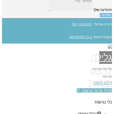
ההודעה שלך
שליחה
רונית טורוול -
054-3013200
הקמת האתר
GREENCODE.CO.IL
גלילה
לראש
העמוד
דילוג לתוכן
פתח סרגל נגישות
כלי נגישות
הגדל טקסט