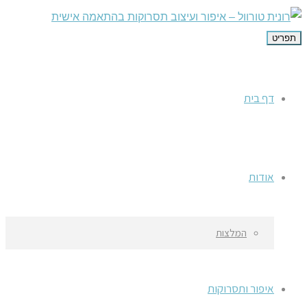
תפריט
דף בית
אודות
המלצות
איפור ותסרוקות