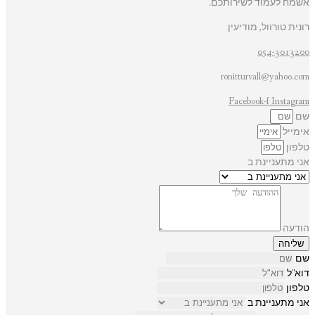
אשמח לעמוד לשירותכם.
רונית טורוול, מודיעין
054-3013200
ronitturvall@yahoo.com
Facebook-f
Instagram
שם
אימייל
טלפון
אני מתעניינת ב
הודעה
שליחה
שם
דוא"ל
טלפון
אני מתעניינת ב