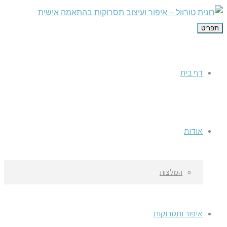
תפריט
דף בית
אודות
המלצות
איפור ותסרוקות