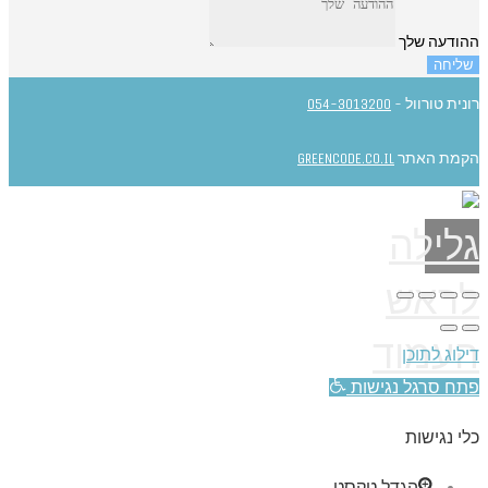
ההודעה שלך
שליחה
רונית טורוול -
054-3013200
הקמת האתר
GREENCODE.CO.IL
גלילה
לראש
העמוד
דילוג לתוכן
פתח סרגל נגישות
כלי נגישות
הגדל טקסט