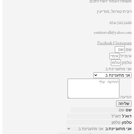
אשמח לעמוד לשירותכם.
רונית טורוול, מודיעין
054-3013200
ronitturvall@yahoo.com
Facebook-f
Instagram
שם
אימייל
טלפון
אני מתעניינת ב
הודעה
שליחה
שם
דוא"ל
טלפון
אני מתעניינת ב