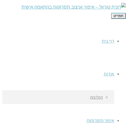
תפריט
דף בית
אודות
המלצות
איפור ותסרוקות