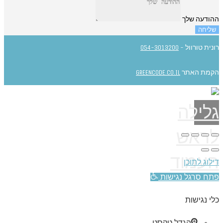
ההודעה שלך
שליחה
רונית טורוול -
054-3013200
הקמת האתר
GREENCODE.CO.IL
גלילה
לראש
העמוד
דילוג לתוכן
פתח סרגל נגישות
כלי נגישות
הגדל טקסט