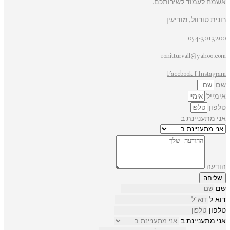
אשמח לעמוד לשירותכם.
רונית טורוול, מודיעין
054-3013200
ronitturvall@yahoo.com
Facebook-f
Instagram
שם
אימייל
טלפון
אני מתעניינת ב
הודעה
שליחה
שם
דוא"ל
טלפון
אני מתעניינת ב