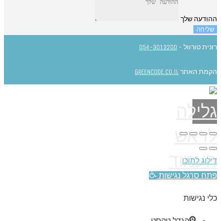
ההודעה שלך
שליחה
רונית טורוול -
054-3013200
הקמת האתר
GREENCODE.CO.IL
גלילה
לראש
העמוד
דילוג לתוכן
פתח סרגל נגישות
כלי נגישות
הגדל טקסט