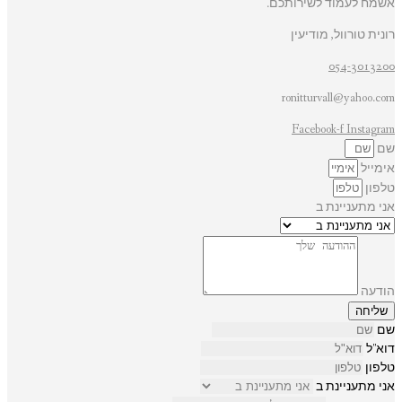
אשמח לעמוד לשירותכם.
רונית טורוול, מודיעין
054-3013200
ronitturvall@yahoo.com
Facebook-f
Instagram
שם
אימייל
טלפון
אני מתעניינת ב
הודעה
שליחה
שם
דוא"ל
טלפון
אני מתעניינת ב