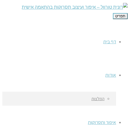
תפריט
דף בית
אודות
המלצות
איפור ותסרוקות