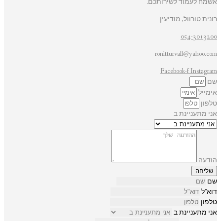
אשמח לעמוד לשירותכם.
רונית טורוול, מודיעין
054-3013200
ronitturvall@yahoo.com
Facebook-f
Instagram
שם
אימייל
טלפון
אני מתעניינת ב
הודעה
שליחה
שם
דוא"ל
טלפון
אני מתעניינת ב