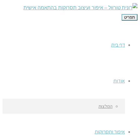
תפריט
דף בית
אודות
המלצות
איפור ותסרוקות