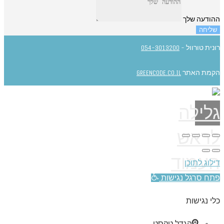
ההודעה שלך
שליחה
רונית טורוול -
054-3013200
הקמת האתר
GREENCODE.CO.IL
גלילה
לראש
העמוד
דילוג לתוכן
פתח סרגל נגישות
כלי נגישות
הגדל טקסט