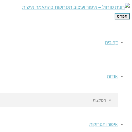
תפריט
דף בית
אודות
המלצות
איפור ותסרוקות