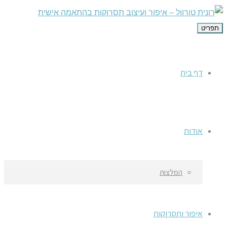
תפריט
דף בית
אודות
המלצות
איפור ותסרוקות