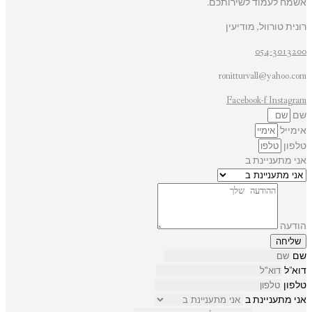
אשמח לעמוד לשירותכם.
רונית טורוול, מודיעין
054-3013200
ronitturvall@yahoo.com
Facebook-f
Instagram
שם
אימייל
טלפון
אני מתעניינת ב
הודעה
שליחה
שם
דוא"ל
טלפון
אני מתעניינת ב