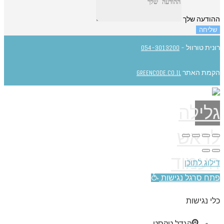
ההודעה שלך
שליחה
רונית טורוול -
054-3013200
הקמת האתר
GREENCODE.CO.IL
גלילה
לראש
העמוד
דילוג לתוכן
פתח סרגל נגישות
כלי נגישות
הגדל טקסט