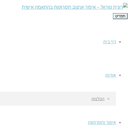
תפריט
דף בית
אודות
המלצות
איפור ותסרוקות