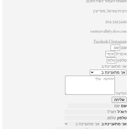
אשמח לעמוד לשירותכם.
רונית טורוול, מודיעין
054-3013200
ronitturvall@yahoo.com
Facebook-f
Instagram
שם
אימייל
טלפון
אני מתעניינת ב
הודעה
שליחה
שם
דוא"ל
טלפון
אני מתעניינת ב