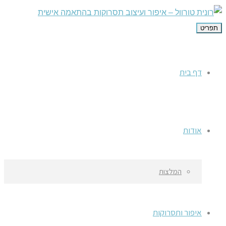
תפריט
דף בית
אודות
המלצות
איפור ותסרוקות