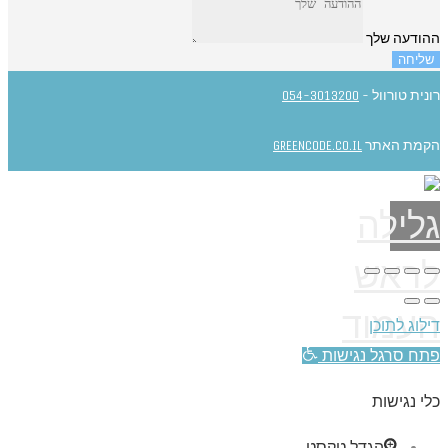
ההודעה שלך
שליחה
רונית טורוול -
054-3013200
הקמת האתר
GREENCODE.CO.IL
גלילה
לראש
העמוד
דילוג לתוכן
פתח סרגל נגישות
כלי נגישות
הגדל טקסט