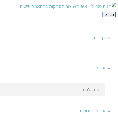
תפריט
דף בית
אודות
המלצות
איפור ותסרוקות