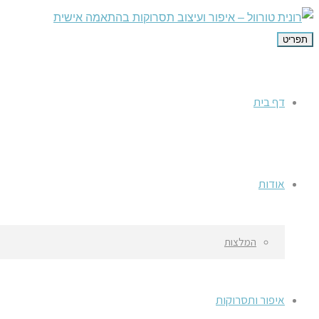
תפריט
דף בית
אודות
המלצות
איפור ותסרוקות