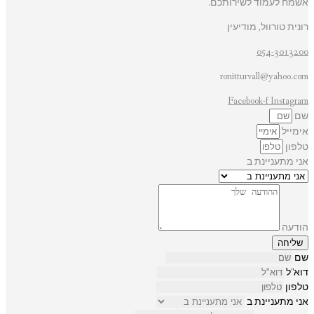
אשמח לעמוד לשירותכם.
רונית טורוול, מודיעין
054-3013200
ronitturvall@yahoo.com
Facebook-f
Instagram
שם
אימייל
טלפון
אני מתעניינת ב
הודעה
שליחה
שם
דוא"ל
טלפון
אני מתעניינת ב