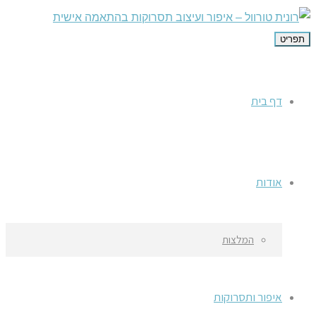
תפריט
דף בית
אודות
המלצות
איפור ותסרוקות