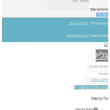
ההודעה שלך
שליחה
רונית טורוול -
054-3013200
הקמת האתר
GREENCODE.CO.IL
גלילה
לראש
העמוד
דילוג לתוכן
פתח סרגל נגישות
כלי נגישות
הגדל טקסט