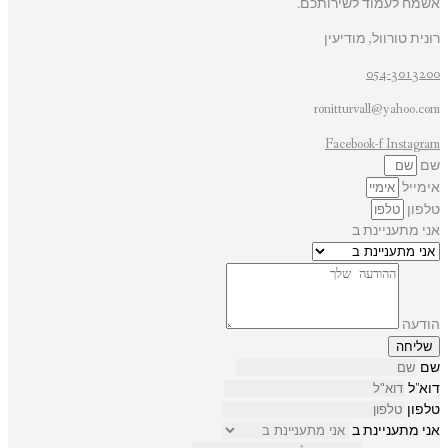
אשמח לעמוד לשירותכם.
רונית טורוול, מודיעין
054-3013200
ronitturvall@yahoo.com
Facebook-f
Instagram
שם
אימייל
טלפון
אני מתעניינת ב
הודעה
שליחה
שם
דוא"ל
טלפון
אני מתעניינת ב