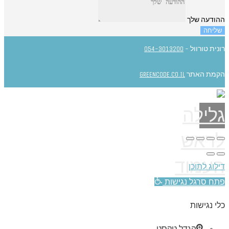
ההודעה שלך
שליחה
רונית טורוול -
054-3013200
הקמת האתר
GREENCODE.CO.IL
גלילה
לראש
העמוד
דילוג לתוכן
פתח סרגל נגישות
כלי נגישות
הגדל טקסט