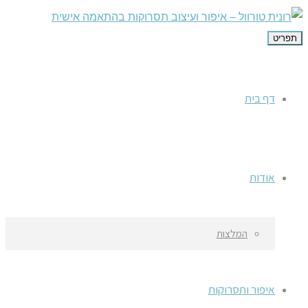
תפריט
דף בית
אודות
המלצות
איפור ותסרוקות