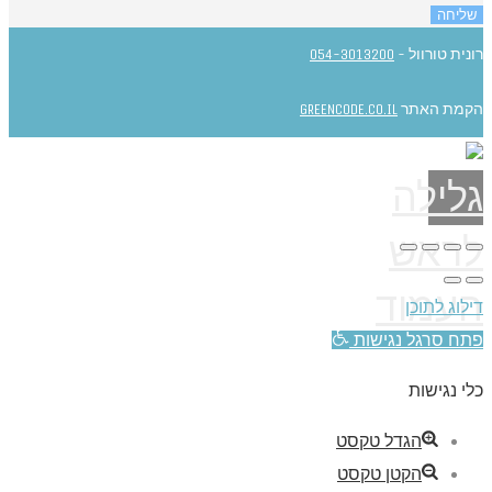
שליחה
רונית טורוול -
054-3013200
הקמת האתר
GREENCODE.CO.IL
גלילה
לראש
העמוד
דילוג לתוכן
פתח סרגל נגישות
כלי נגישות
הגדל טקסט
הקטן טקסט